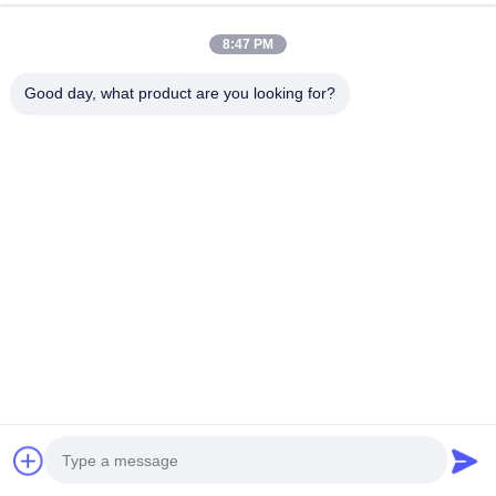
빠른 연결
8:47 PM
집
우리에 대하여
상품
동영상
뉴스
저희와 연락
Good day, what product are you looking for?
빠른 연락
주소
중국 광둥성 광저우시 바이윈구 다위안제 이윈 기술 혁신 센
터 관윈 3호
Tel
0086-15360484360
이메일
brake02@teibrakes.com
우리 뉴스레터
할인 및 더 많은 정보를 얻기 위해 뉴스레터에 가입하십시오.