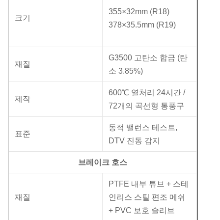
355×32mm (R18)
크기
378×35.5mm (R19)
G3500 고탄소 합금 (탄
재질
소 3.85%)
600℃ 열처리 24시간 /
제작
72개의 곡선형 통풍구
동적 밸런스 테스트,
표준
DTV 진동 감지
브레이크 호스
PTFE 내부 튜브 + 스테
재질
인리스 스틸 편조 메쉬
+ PVC 보호 슬리브