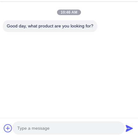
10:46 AM
Good day, what product are you looking for?
VIDEO
TEI P60NS 6ピストン R18 R19 大ブレーキキッ
TEI P4
ト 改造された自動ブレーキシステム Lexus
トン ビッ
IS250 IS300 XE20 XE30 2005-2022用のキャリ
2008-2018
最高 の 価格 を 入手 する
パーパーツ
CV1/2/3/4/5
スピードリンク
家
私達について
製品
ビデオ
ニュース
連絡 ください
迅速な連絡