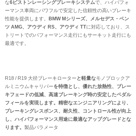
な
6ピストンレーシングブレーキシステム
で、ハイパフォ
ーマンス車両にパワフルで安定した信頼性の高いブレーキ
性能を提供します。
BMW Mシリーズ、メルセデス・ベン
ツ AMG、アウディ RS、アウディ TT
に対応しており、ス
トリートでのパフォーマンス走行にもサーキット走行にも
最適です。
R18 / R19 大径ブレーキローター
と軽量な
モノブロックア
ルミニウムキャリパー
を特徴とし、優れた放熱性、ブレー
キフェードの低減、高速ブレーキング時の安定したペダル
フィールを実現します。精密なエンジニアリングにより、
ブレーキングレスポンス、耐久性、コントロール性が向上
し、ハイパフォーマンス用途に最適なアップグレードとな
ります。
製品パラメータ