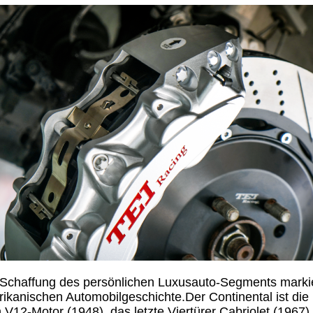
chaffung des persönlichen Luxusauto-Segments markier
ikanischen Automobilgeschichte.Der Continental ist die 
 V12-Motor (1948), das letzte Viertürer Cabriolet (1967) 