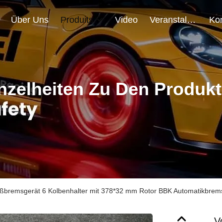
Über Uns
Produits
Video
Veranstaltungen
nzelheiten Zu Den Produk
ßbremsgerät 6 Kolbenhalter mit 378*32 mm Rotor BBK Automatikbremssy
V