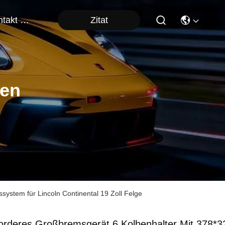
Zitat
Kontakt Mit Uns
ten
stem für Lincoln Continental 19 Zoll Felge
orderes Großbremsgerät 6 Kolbenhalter Mit 378*3