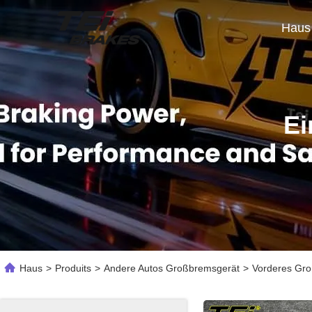
Haus
Ei
Haus
>
Produits
>
Andere Autos Großbremsgerät
>
Vorderes Gro