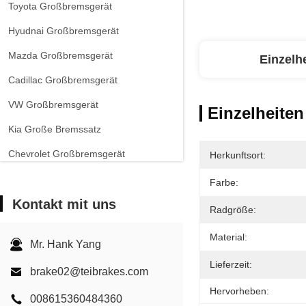
Toyota Großbremsgerät
Hyudnai Großbremsgerät
Mazda Großbremsgerät
Einzelh
Cadillac Großbremsgerät
VW Großbremsgerät
Einzelheiten
Kia Große Bremssatz
Chevrolet Großbremsgerät
Herkunftsort:
Andere Autos Großbremsgerät
Farbe:
Kontakt mit uns
EPB-Bremssattel
Radgröße:
Carbon-Keramik-Bremsanlage
Material:
Mr. Hank Yang
Lieferzeit:
brake02@teibrakes.com
Hervorheben:
008615360484360