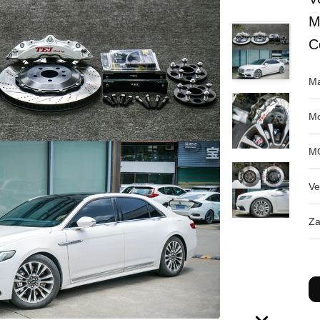
M
C
Ma
Mo
M
Ve
Za