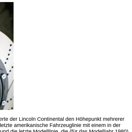
te der Lincoln Continental den Höhepunkt mehrerer
letzte amerikanische Fahrzeuglinie mit einem in der
und die letzte Modelllinie, die (für das Modelljahr 1980)