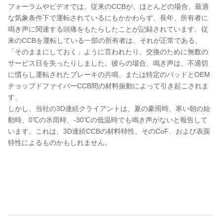
フォーラムやビデオでは、従来のCCBが、ほとんどの場合、最適
な気象条件下で運転されているにもかかわらず、長年、所有者に
鳴き声に関連する頭痛をもたらしたことが記録されています。従
来のCCBを運転している一部の所有者は、それが正常である、
「そのままにしておく」ように言われたり、交換のために無数の
サービス日を失ったりしました。彼らの場合、鳴き声は、不適切
に慣らし運転されたブレーキの共鳴、または特定のパッドとOEM
チョップドファイバーCCB間の材料振動によって引き起こされま
す。
しかし、当社の3D連続クライアントは、夏の豪雨時、寒い朝の始
動時、0℃の氷雨時、-30℃の低温時でも鳴き声がないと報告して
います。これは、3D連続CCBの材料特性、そのCoF、および表面
特性によるものかもしれません。