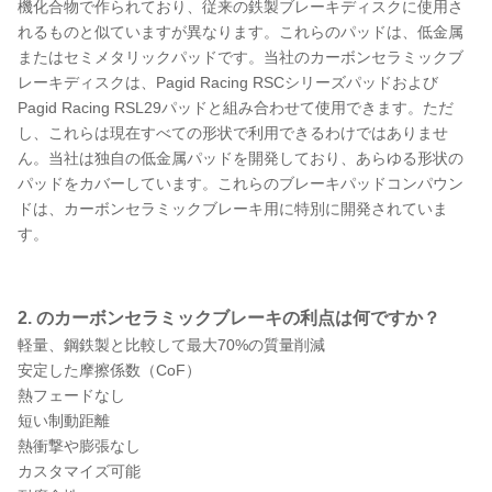
機化合物で作られており、従来の鉄製ブレーキディスクに使用さ
れるものと似ていますが異なります。これらのパッドは、低金属
またはセミメタリックパッドです。当社のカーボンセラミックブ
レーキディスクは、Pagid Racing RSCシリーズパッドおよび
Pagid Racing RSL29パッドと組み合わせて使用できます。ただ
し、これらは現在すべての形状で利用できるわけではありませ
ん。当社は独自の低金属パッドを開発しており、あらゆる形状の
パッドをカバーしています。これらのブレーキパッドコンパウン
ドは、カーボンセラミックブレーキ用に特別に開発されていま
す。
2. のカーボンセラミックブレーキの利点は何ですか？
軽量、鋼鉄製と比較して最大70%の質量削減
安定した摩擦係数（CoF）
熱フェードなし
短い制動距離
熱衝撃や膨張なし
カスタマイズ可能