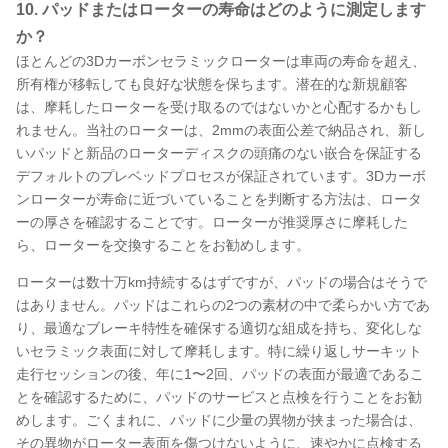
10. パッドまたはローターの寿命はどのように測定します
か？
ほとんどの3Dカーボンセラミックローターは車両の寿命を超え、
所有権が移転しても良好な状態を保ちます。潜在的な新規顧客
は、摩耗したローターを受け取るのではないかと心配するかもし
れません。当社のローターは、2mmの表面公差で納品され、新し
いパッドと新品のローターディスクの頭痛のない嵌合を保証する
デフォルトのプレベッドプロセスが保証されています。3Dカーボ
ンローターが寿命に近づいていることを判断する方法は、ロータ
ーの厚さを確認することです。ローターが推奨厚さに摩耗した
ら、ローターを交換することをお勧めします。
ローターは数十万km持続するはずですが、パッドの場合はそうで
はありません。パッドはこれらの2つの素材の中で柔らかい方であ
り、最適なブレーキ特性を確保する適切な組成を持ち、変化しな
いセラミック表面に対して摩耗します。特に繰り返しサーキット
走行セッションの後、年に1〜2回、パッドの表面が最適であるこ
とを確認するために、パッドのサービスと点検を行うことをお勧
めします。ごくまれに、パッドに少量の異物が挟まった場合は、
その異物がローター表面を傷つけないように、速やかに点検する