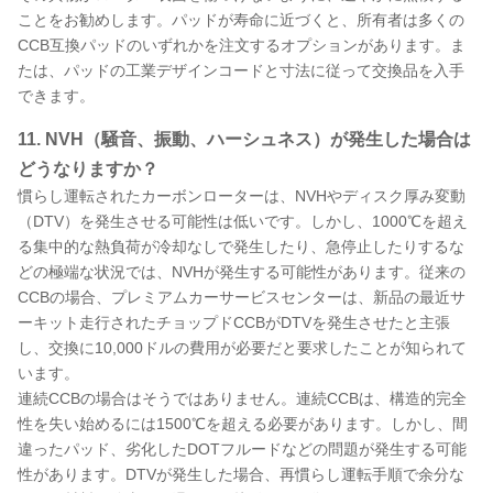
ことをお勧めします。パッドが寿命に近づくと、所有者は多くの
CCB互換パッドのいずれかを注文するオプションがあります。ま
たは、パッドの工業デザインコードと寸法に従って交換品を入手
できます。
11. NVH（騒音、振動、ハーシュネス）が発生した場合は
どうなりますか？
慣らし運転されたカーボンローターは、NVHやディスク厚み変動
（DTV）を発生させる可能性は低いです。しかし、1000℃を超え
る集中的な熱負荷が冷却なしで発生したり、急停止したりするな
どの極端な状況では、NVHが発生する可能性があります。従来の
CCBの場合、プレミアムカーサービスセンターは、新品の最近サ
ーキット走行されたチョップドCCBがDTVを発生させたと主張
し、交換に10,000ドルの費用が必要だと要求したことが知られて
います。
連続CCBの場合はそうではありません。連続CCBは、構造的完全
性を失い始めるには1500℃を超える必要があります。しかし、間
違ったパッド、劣化したDOTフルードなどの問題が発生する可能
性があります。DTVが発生した場合、再慣らし運転手順で余分な