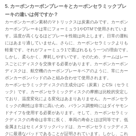
5. カーボンカーボンブレーキとカーボンセラミックブレ
ーキの違いは何ですか？
カーボンカーボン素材のマトリックスは炭素のみです。カーボン
カーボンブレーキは常にフォーミュラ1やDTMで使用されていま
す。温度が高くなるほどブレーキ性能は向上します。日常の運転
にはあまり適していません。さらに、カーボンセラミックよりも
軽量です。それがフォーミュラ1で選ばれるもう一つの理由です。
しかし、柔らかく、摩耗しやすいです。そのため、チームはレー
スごとにディスクを交換する必要があります。カーボンカーボン
ディスクは、航空機のカーボンブレーキペアのように、常にカー
ボンカーボンパッドのみと組み合わせて使用されます。
カーボンセラミックディスクの主成分はC（炭素）とCSi（セラミ
ック）です。カーボンセラミックディスクの摩擦は比較的安定し
ており、温度変化による変化はあまりありません。カーボンセラ
ミックの剛性は非常に高いため、バランス調整時にはダイヤモン
ドナイフを使用する必要があります。そして、カーボンセラミッ
クディスクの寿命は非常に長く、車両の寿命とほぼ同等です。低
金属またはセミメタリックパッドは、カーボンセラミックディス
クに最適なパッドであることが証明されています。しかし、これ