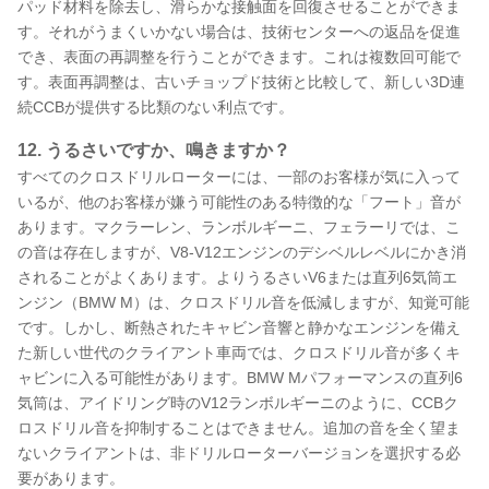
パッド材料を除去し、滑らかな接触面を回復させることができま
す。それがうまくいかない場合は、技術センターへの返品を促進
でき、表面の再調整を行うことができます。これは複数回可能で
す。表面再調整は、古いチョップド技術と比較して、新しい3D連
続CCBが提供する比類のない利点です。
12. うるさいですか、鳴きますか？
すべてのクロスドリルローターには、一部のお客様が気に入って
いるが、他のお客様が嫌う可能性のある特徴的な「フート」音が
あります。マクラーレン、ランボルギーニ、フェラーリでは、こ
の音は存在しますが、V8-V12エンジンのデシベルレベルにかき消
されることがよくあります。よりうるさいV6または直列6気筒エ
ンジン（BMW M）は、クロスドリル音を低減しますが、知覚可能
です。しかし、断熱されたキャビン音響と静かなエンジンを備え
た新しい世代のクライアント車両では、クロスドリル音が多くキ
ャビンに入る可能性があります。BMW Mパフォーマンスの直列6
気筒は、アイドリング時のV12ランボルギーニのように、CCBク
ロスドリル音を抑制することはできません。追加の音を全く望ま
ないクライアントは、非ドリルローターバージョンを選択する必
要があります。