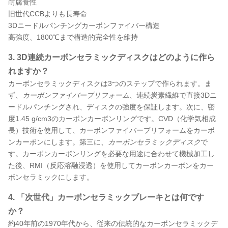
耐腐食性
旧世代CCBよりも長寿命
3Dニードルパンチングカーボンファイバー構造
高強度、1800℃まで構造的完全性を維持
3. 3D連続カーボンセラミックディスクはどのように作ら
れますか？
カーボンセラミックディスクは3つのステップで作られます。ま
ず、
カーボンファイバープリフォーム
、連続炭素繊維で直接3Dニ
ードルパンチングされ、ディスクの強度を保証します。次に、密
度1.45 g/cm3のカーボンカーボンリングです。CVD（化学気相成
長）技術を使用して、カーボンファイバープリフォームをカーボ
ンカーボンにします。第三に、
カーボンセラミックディスク
で
す。カーボンカーボンリングを必要な用途に合わせて機械加工し
た後、RMI（反応溶融浸透）を使用してカーボンカーボンをカー
ボンセラミックにします。
4. 「次世代」カーボンセラミックブレーキとは何です
か？
約40年前の1970年代から、従来の伝統的なカーボンセラミックデ