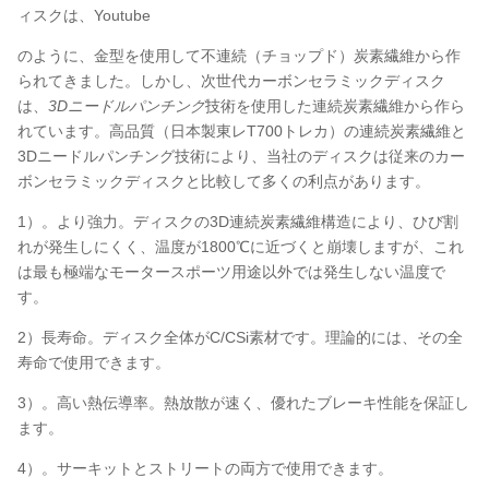
ィスクは、Youtube
のように、金型を使用して不連続（チョップド）炭素繊維から作
られてきました。しかし、次世代カーボンセラミックディスク
は、
3Dニードルパンチング
技術を使用した連続炭素繊維から作ら
れています。高品質（日本製東レT700トレカ）の連続炭素繊維と
3Dニードルパンチング技術により、当社のディスクは従来のカー
ボンセラミックディスクと比較して多くの利点があります。
1）。より強力。ディスクの3D連続炭素繊維構造により、ひび割
れが発生しにくく、温度が1800℃に近づくと崩壊しますが、これ
は最も極端なモータースポーツ用途以外では発生しない温度で
す。
2）長寿命。ディスク全体がC/CSi素材です。理論的には、その全
寿命で使用できます。
3）。高い熱伝導率。熱放散が速く、優れたブレーキ性能を保証し
ます。
4）。サーキットとストリートの両方で使用できます。